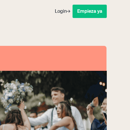
Login
Empieza ya
xito
egraciones
os los datos en tu CRM/ERP
arelas de pago
 donaciones directamente tu banco
el de socios y colaboradores
 la información a tu alcance y
ralizada