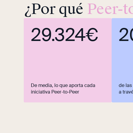
¿Por qué
Peer-t
29.324€
2
De media, lo que aporta cada
de las
iniciativa Peer-to-Peer
a travé