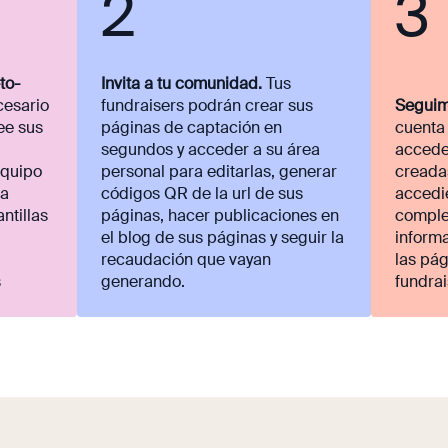
2
3
to-
Invita a tu comunidad.
Tus
cesario
fundraisers podrán crear sus
Seguim
ee sus
páginas de captación en
cuenta
segundos y acceder a su área
accede
equipo
personal para editarlas, generar
creadas
ra
códigos QR de la url de sus
accedi
antillas
páginas, hacer publicaciones en
comple
el blog de sus páginas y seguir la
inform
recaudación que vayan
las pág
s
generando.
fundra