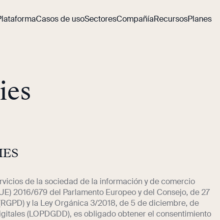
Plataforma
Casos de uso
Sectores
Compañía
Recursos
Planes
Empezar a
Social
About us
Blog
Casos de é
Plataforma Stockcrowd
Int
captar online
Educación
Partners
Help Center
La plataforma todo en uno de fundraising
Optimizar mi
Salud
Contacto
Tod
captación
Cultura
ies
Peer to peer
Aumentar
Pas
aportaciones
Empoder a tu comunidad
Las
Convertir
oportunidades
Pan
Seguridad y escalabilidad
Eventos
Toda
Tu fundraising en buenas manos
solidarios
cent
IES
Peer-to-Peer
rvicios de la sociedad de la información y de comercio
 (UE) 2016/679 del Parlamento Europeo y del Consejo, de 27
(RGPD) y la Ley Orgánica 3/2018, de 5 de diciembre, de
igitales (LOPDGDD), es obligado obtener el consentimiento