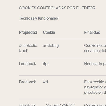
COOKIES CONTROLADAS POR EL EDITOR
Técnicas y funcionales
Propiedad
Cookie
Finalidad
doubleclic
ar_debug
Cookie neces
k.net
servicios del
Facebook
dpr
Necesaria p
Facebook
wd
Esta cookie 
navegador y 
prestación d
google.co
__Secure-1PAPISID
Cookie neces