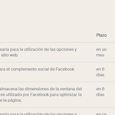
Plazo
aria para la utilización de las opciones y
en un
 sitio web
mes
ara el complemento social de Facebook
en 6
días
almacena las dimensiones de la ventana del
en 6
es utilizado por Facebook para optimizar la
días
e la página.
aria para la utilización de las opciones y
en un