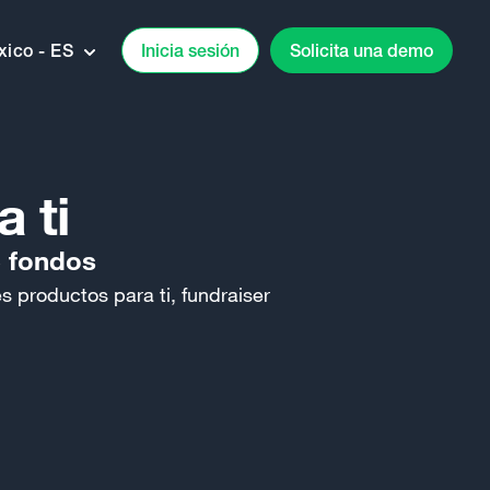
ico - ES
Inicia sesión
Solicita una demo
 ti
e fondos
 productos para ti, fundraiser